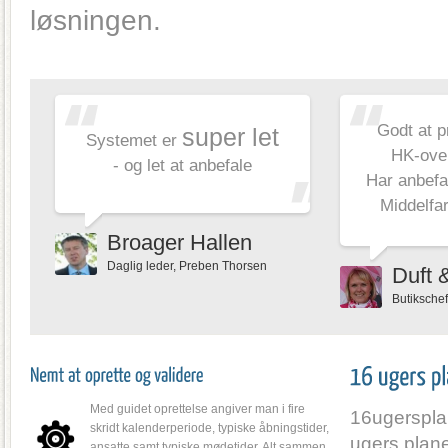
løsningen.
Godt at 
super let
Systemet er
HK-over
- og let at anbefale
Har anbefal
Middelfar
Broager Hallen
Daglig leder, Preben Thorsen
Duft 
Butiksche
Med guidet oprettelse angiver man i fire
16ugersplan
skridt kalenderperiode, typiske åbningstider,
ugers plane
ansatte samt typiske mødetider. Alt sammen