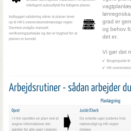
intelligent autoudfyldt fra tidligere planer.
vagtplanl
lønregnskab
Indbygget validering sikrer at planer lever
grad er gen
op til HK's overenskomstmæssige regler.
Dermed undgås manuelt
og behov fo
verificeringsarbejde og der er tryghed for at
det er.
planen er korrekt.
Vi gør det 
Brugerguide til
HK-overenskom
I 4 trin oprettes en plan ved at
De enkelte uger justeres hvis
angive informationer der
nødvendigt og HK-regler
gælder for alle uger i planen
chekes