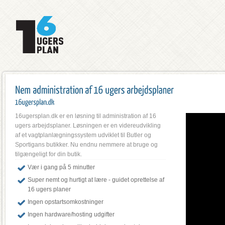
16ugersplan.dk er en løsning til administration af 16
ugers arbejdsplaner. Løsningen er en videreudvikling
af et vagtplanlægningssystem udviklet til Butler og
Sportigans butikker. Nu endnu nemmere at bruge og
tilgængeligt for din butik.
Vær i gang på 5 minutter
Super nemt og hurtigt at lære - guidet oprettelse af
16 ugers planer
Ingen opstartsomkostninger
Ingen hardware/hosting udgifter